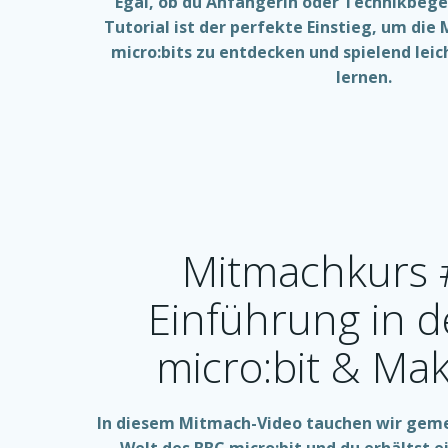
Egal, ob du Anfängerin oder Technikbegei
Tutorial ist der perfekte Einstieg, um die
micro:bits zu entdecken und spielend le
lernen.
Mitmachkurs 
Einführung in 
micro:bit & Ma
In diesem Mitmach-Video tauchen wir gemei
Welt des BBC micro:bit und du erhältst