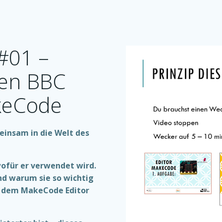
#01 –
den BBC
keCode
insam in die Welt des
 wofür er verwendet wird.
nd warum sie so wichtig
t dem MakeCode Editor