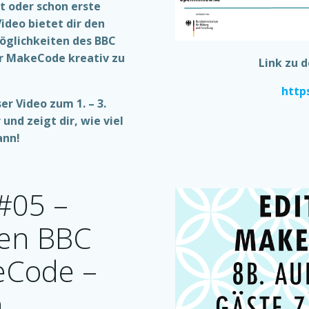
t oder schon erste
ideo bietet dir den
Möglichkeiten des BBC
or MakeCode kreativ zu
Link zu 
http
ser Video zum 1. – 3.
und zeigt dir, wie viel
ann!
#05 –
den BBC
eCode –
n