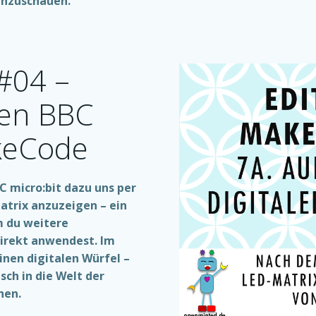
anzuschauen.
#04 –
den BBC
keCode
 micro:bit dazu uns per
Matrix anzuzeigen – ein
m du weitere
irekt anwendest. Im
inen digitalen Würfel –
sch in die Welt der
hen.