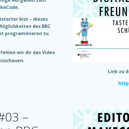
akeCode.
sterter bist – dieses
 Möglichkeiten des BBC
icht programmieren zu
ehlen wir dir das Video
zuschauen.
Link zu 
http
#03 –