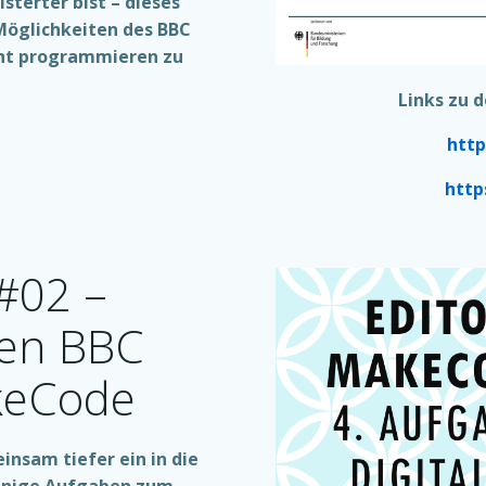
sterter bist – dieses
 Möglichkeiten des BBC
icht programmieren zu
Links zu 
http
http
#02 –
den BBC
keCode
nsam tiefer ein in die
 einige Aufgaben zum