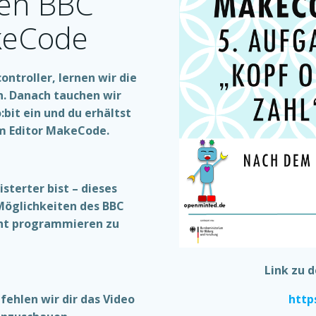
den BBC
keCode
ntroller, lernen wir die
n. Danach tauchen wir
bit ein und du erhältst
m Editor MakeCode.
sterter bist – dieses
 Möglichkeiten des BBC
icht programmieren zu
Link zu 
ehlen wir dir das Video
http