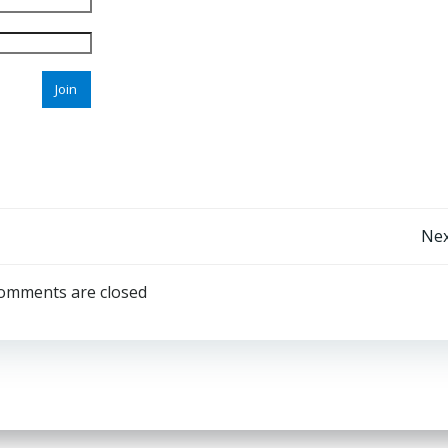
Join
Post
Nex
navigation
omments are closed